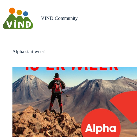
Ga
naar
de
VIND Community
inhoud
Alpha start weer!