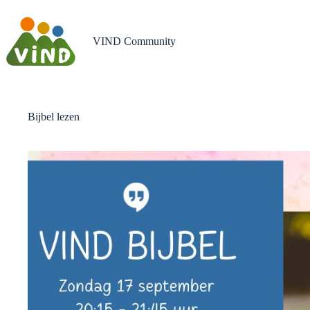
Ga
naar
de
VIND Community
inhoud
Bijbel lezen