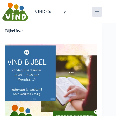
Ga
naar
de
VIND Community
inhoud
Bijbel lezen