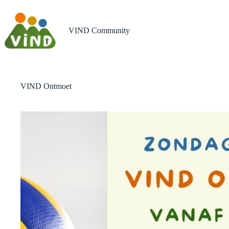
Ga
naar
de
VIND Community
inhoud
VIND Ontmoet